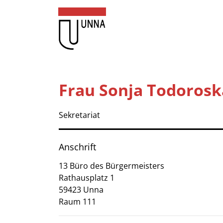
Zum Header
Zum Hauptinhalt
Zum Footer
Zum Hauptinhalt springen
Startseite
Frau Sonja Todorosk
Dienstleistungen A-Z
Sekretariat
Mitarbeitende A-Z
Kontakt
Anschrift
FAQ
13 Büro des Bürgermeisters
Rathausplatz
1
Anmelden
59423
Unna
Raum 111