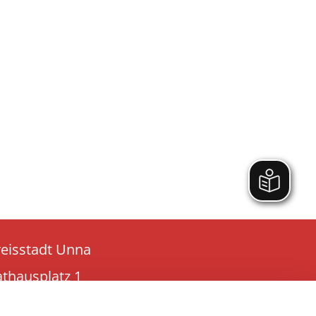
reisstadt Unna
athausplatz 1
9423 Unna