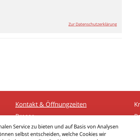
Zur Datenschutzerklärung
Kontakt & Öffnungzeiten
K
Presse
R
alen Service zu bieten und auf Basis von Analysen
Impressum
5
önnen selbst entscheiden, welche Cookies wir
Datenschutz
Te