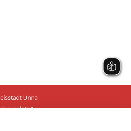
reisstadt Unna
athausplatz 1
9423 Unna
l:
02303 - 1030