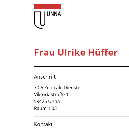
Zum Header
Zum Hauptinhalt
Zum Footer
Zum Hauptinhalt springen
Startseite
Frau Ulrike Hüffer
Dienstleistungen A-Z
Mitarbeitende A-Z
Anschrift
Kontakt
70-5 Zentrale Dienste
Viktoriastraße
11
FAQ
59425
Unna
Raum 1.03
Anmelden
Kontakt