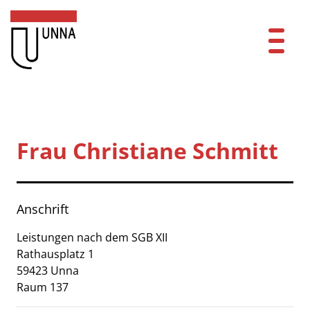
Zum Header
Zum Hauptinhalt
Zum Footer
Zum Hauptinhalt springen
Startseite
Dienstleistungen A-Z
Frau Christiane Schmitt
Mitarbeitende A-Z
Kontakt
Anschrift
FAQ
Leistungen nach dem SGB XII
Rathausplatz
1
Anmelden
59423
Unna
Raum 137