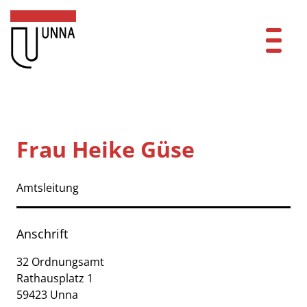
Zum Header
Zum Hauptinhalt
Zum Footer
Zum Hauptinhalt springen
Startseite
Dienstleistungen A-Z
Frau Heike Güse
Mitarbeitende A-Z
Amtsleitung
Kontakt
FAQ
Anschrift
Anmelden
32 Ordnungsamt
Rathausplatz
1
59423
Unna