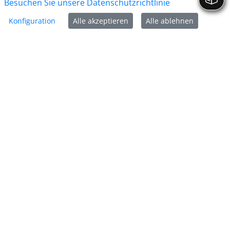
Besuchen Sie unsere Datenschutzrichtlinie
Konfiguration
Alle akzeptieren
Alle ablehnen
Kreisstadt Unna
Rathausplatz 1
59423 Unna
Tel:
02303 - 1030
E-Mail:
post@stadt-unna.
de