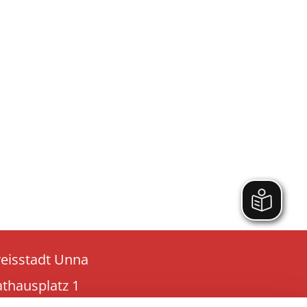
reisstadt Unna
athausplatz 1