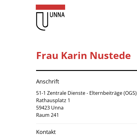
Zum Header
Zum Hauptinhalt
Zum Footer
Zum Hauptinhalt springen
Startseite
Frau Karin Nustede
Dienstleistungen A-Z
Mitarbeitende A-Z
Anschrift
Kontakt
51-1 Zentrale Dienste - Elternbeiträge (OGS)
Rathausplatz
1
FAQ
59423
Unna
Raum 241
Anmelden
Kontakt