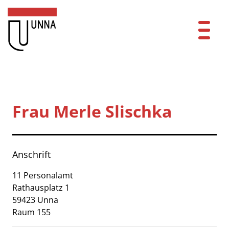
Zum Header
Zum Hauptinhalt
Zum Footer
Zum Hauptinhalt springen
Startseite
Dienstleistungen A-Z
Frau Merle Slischka
Mitarbeitende A-Z
Kontakt
Anschrift
FAQ
11 Personalamt
Rathausplatz
1
Anmelden
59423
Unna
Raum 155