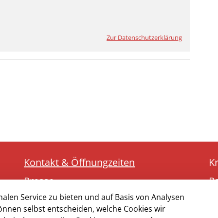
Zur Datenschutzerklärung
Kontakt & Öffnungzeiten
K
Presse
R
alen Service zu bieten und auf Basis von Analysen
Impressum
5
önnen selbst entscheiden, welche Cookies wir
Datenschutz
Te