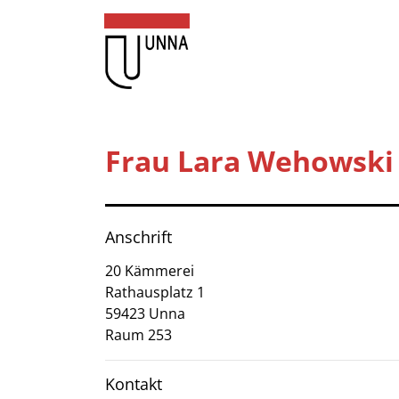
Zum Header
Zum Hauptinhalt
Zum Footer
Zum Hauptinhalt springen
Startseite
Frau Lara Wehowski
Dienstleistungen A-Z
Mitarbeitende A-Z
Anschrift
Kontakt
20 Kämmerei
Rathausplatz
1
FAQ
59423
Unna
Raum 253
Anmelden
Kontakt