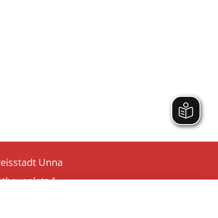
reisstadt Unna
athausplatz 1
9423 Unna
l:
02303 - 1030