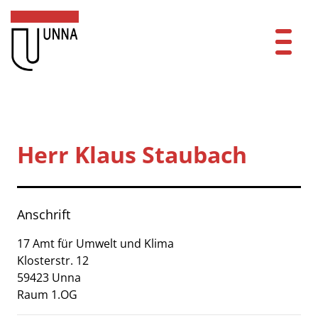
Zum Header
Zum Hauptinhalt
Zum Footer
Zum Hauptinhalt springen
Startseite
Dienstleistungen A-Z
Herr Klaus Staubach
Mitarbeitende A-Z
Kontakt
Anschrift
FAQ
17 Amt für Umwelt und Klima
Klosterstr.
12
Anmelden
59423
Unna
Raum 1.OG