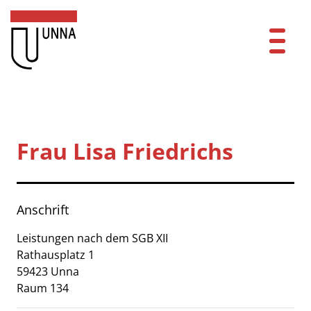
Zum Header
Zum Hauptinhalt
Zum Footer
Zum Hauptinhalt springen
Startseite
Dienstleistungen A-Z
Frau Lisa Friedrichs
Mitarbeitende A-Z
Kontakt
Anschrift
FAQ
Leistungen nach dem SGB XII
Rathausplatz
1
Anmelden
59423
Unna
Raum 134