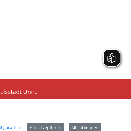
reisstadt Unna
athausplatz 1
9423 Unna
l:
02303 - 1030
figuration
Alle akzeptieren
Alle ablehnen