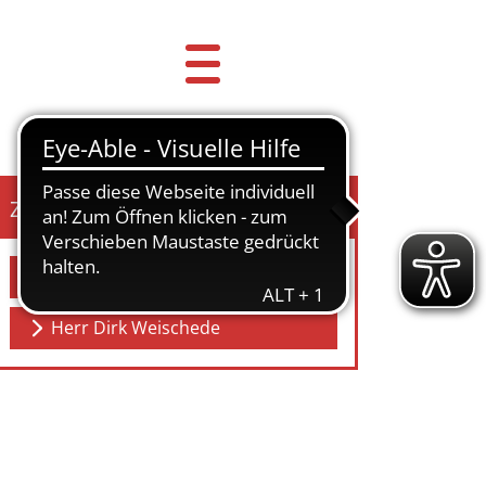
Zuständige Kontaktpersonen
Herr Ralf Calovini
Herr Dirk Weischede