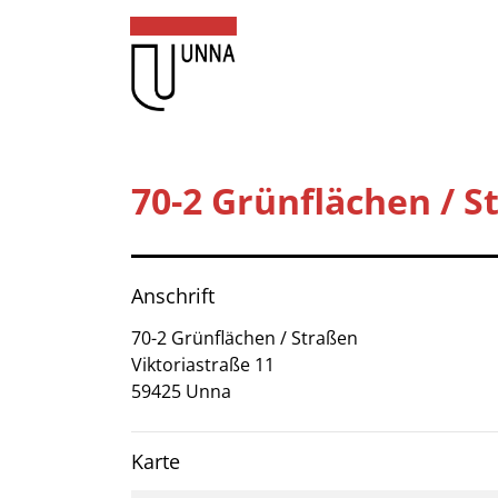
Zum Header
Zum Hauptinhalt
Zum Footer
Zum Hauptinhalt springen
Startseite
70-2 Grünflächen / S
Dienstleistungen A-Z
Kurzbezeichnung
Mitarbeitende A-Z
Anschrift
Kontakt
70-2 Grünflächen / Straßen
Viktoriastraße
11
FAQ
59425
Unna
Anmelden
Karte