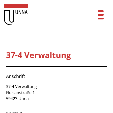
Zum Header
Zum Hauptinhalt
Zum Footer
Zum Hauptinhalt springen
Startseite
Dienstleistungen A-Z
37-4 Verwaltung
Mitarbeitende A-Z
Kurzbezeichnung
Kontakt
Anschrift
FAQ
37-4 Verwaltung
Florianstraße
1
Anmelden
59423
Unna