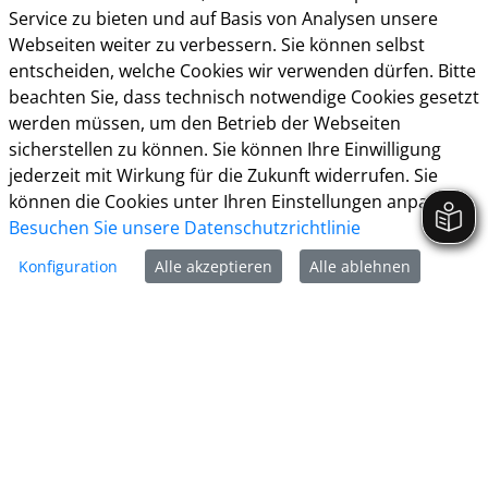
Service zu bieten und auf Basis von Analysen unsere
Impressum
Webseiten weiter zu verbessern. Sie können selbst
Datenschutz
entscheiden, welche Cookies wir verwenden dürfen. Bitte
beachten Sie, dass technisch notwendige Cookies gesetzt
Barrierefreiheit
werden müssen, um den Betrieb der Webseiten
Cookie-Richtlinie
sicherstellen zu können. Sie können Ihre Einwilligung
jederzeit mit Wirkung für die Zukunft widerrufen. Sie
können die Cookies unter Ihren Einstellungen anpassen
Besuchen Sie unsere Datenschutzrichtlinie
Kreisstadt Unna
Konfiguration
Alle akzeptieren
Alle ablehnen
Rathausplatz 1
59423 Unna
Tel:
02303 - 1030
E-Mail:
post@stadt-unna.
de