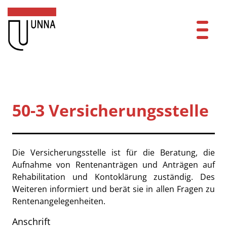
Zum Header
Zum Hauptinhalt
Zum Footer
Zum Hauptinhalt springen
Startseite
Dienstleistungen A-Z
50-3 Versicherungsstelle
Mitarbeitende A-Z
Kurzbezeichnung
Kontakt
Beschreibung
Die Versicherungsstelle ist für die Beratung, die
Aufnahme von Rentenanträgen und Anträgen auf
FAQ
Rehabilitation und Kontoklärung zuständig. Des
Weiteren informiert und berät sie in allen Fragen zu
Anmelden
Rentenangelegenheiten.
Anschrift