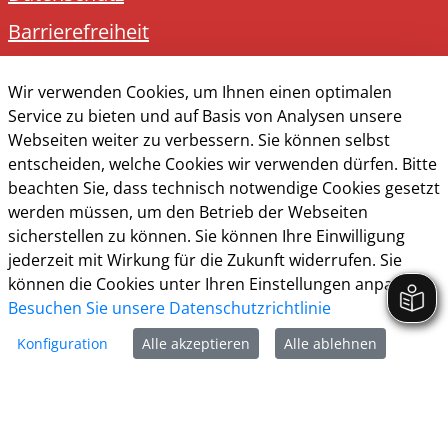
Barrierefreiheit
Cookie-Richtlinie
Wir verwenden Cookies, um Ihnen einen optimalen
Service zu bieten und auf Basis von Analysen unsere
Webseiten weiter zu verbessern. Sie können selbst
entscheiden, welche Cookies wir verwenden dürfen. Bitte
Kreisstadt Unna
beachten Sie, dass technisch notwendige Cookies gesetzt
Rathausplatz 1
werden müssen, um den Betrieb der Webseiten
sicherstellen zu können. Sie können Ihre Einwilligung
59423 Unna
jederzeit mit Wirkung für die Zukunft widerrufen. Sie
können die Cookies unter Ihren Einstellungen anpassen
Tel:
02303 - 1030
Besuchen Sie unsere Datenschutzrichtlinie
E-Mail:
post@stadt-unna.
de
Konfiguration
Alle akzeptieren
Alle ablehnen