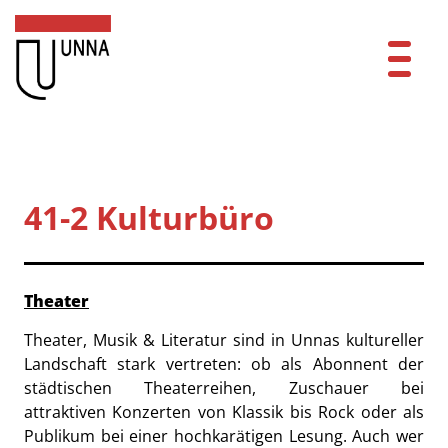
Zum Header
Zum Hauptinhalt
Zum Footer
Zum Hauptinhalt springen
Startseite
Dienstleistungen A-Z
41-2 Kulturbüro
Mitarbeitende A-Z
Kurzbezeichnung
Kontakt
Beschreibung
Theater
FAQ
Theater, Musik & Literatur sind in Unnas kultureller
Landschaft stark vertreten: ob als Abonnent der
Anmelden
städtischen Theaterreihen, Zuschauer bei
attraktiven Konzerten von Klassik bis Rock oder als
Publikum bei einer hochkarätigen Lesung. Auch wer