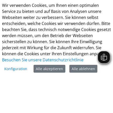
Cookie-Richtlinie
Wir verwenden Cookies, um Ihnen einen optimalen
Service zu bieten und auf Basis von Analysen unsere
Webseiten weiter zu verbessern. Sie können selbst
entscheiden, welche Cookies wir verwenden dürfen. Bitte
beachten Sie, dass technisch notwendige Cookies gesetzt
Kreisstadt Unna
werden müssen, um den Betrieb der Webseiten
Rathausplatz 1
sicherstellen zu können. Sie können Ihre Einwilligung
jederzeit mit Wirkung für die Zukunft widerrufen. Sie
59423 Unna
können die Cookies unter Ihren Einstellungen anpassen
Tel:
Besuchen Sie unsere Datenschutzrichtlinie
02303 - 1030
Konfiguration
Alle akzeptieren
Alle ablehnen
E-Mail:
post@stadt-unna.
de