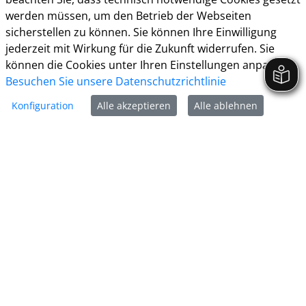
Kontakt & Öffnungzeiten
werden müssen, um den Betrieb der Webseiten
sicherstellen zu können. Sie können Ihre Einwilligung
Presse
jederzeit mit Wirkung für die Zukunft widerrufen. Sie
Impressum
können die Cookies unter Ihren Einstellungen anpassen
Besuchen Sie unsere Datenschutzrichtlinie
Datenschutz
Konfiguration
Alle akzeptieren
Alle ablehnen
Barrierefreiheit
Cookie-Richtlinie
Kreisstadt Unna
Rathausplatz 1
59423 Unna
Tel:
02303 - 1030