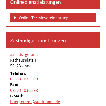
Onlinedienstleistungen
Online Terminvereinbarung
Zuständige Einrichtungen
33-1 Bürgeramt
Straße:
Hausnummer:
Rathausplatz
1
PLZ:
Ort:
59423
Unna
Telefon:
02303 103-3399
Fax:
02303 103-3398
E-Mail:
buergeramt@stadt-unna.de