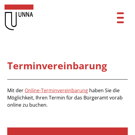
Zum Header
Zum Hauptinhalt
Zum Footer
Zum Hauptinhalt springen
Startseite
Dienstleistungen A-Z
Terminvereinbarung
Mitarbeitende A-Z
Kontakt
Beschreibung
Mit der
Online-Terminvereinbarung
haben Sie die
Möglichkeit, Ihren Termin für das Bürgeramt vorab
FAQ
online zu buchen.
Anmelden