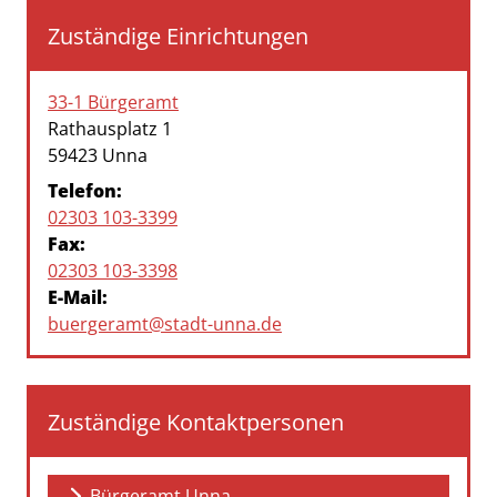
Zuständige Einrichtungen
33-1 Bürgeramt
Straße:
Hausnummer:
Rathausplatz
1
PLZ:
Ort:
59423
Unna
Telefon:
02303 103-3399
Fax:
02303 103-3398
E-Mail:
buergeramt@stadt-unna.de
Zuständige Kontaktpersonen
Bürgeramt Unna