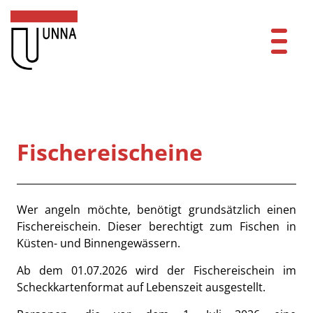
Zum Header
Zum Hauptinhalt
Zum Footer
Zum Hauptinhalt springen
Startseite
Dienstleistungen A-Z
Fischereischeine
Mitarbeitende A-Z
Kontakt
Beschreibung
Wer angeln möchte, benötigt grundsätzlich einen
Fischereischein. Dieser berechtigt zum Fischen in
FAQ
Küsten- und Binnengewässern.
Anmelden
Ab dem 01.07.2026 wird der Fischereischein im
Scheckkartenformat auf Lebenszeit ausgestellt.