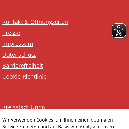
Kontakt & Öffnungzeiten
Presse
Impressum
Datenschutz
Barrierefreiheit
Cookie-Richtlinie
Kreisstadt Unna
Rathausplatz 1
Wir verwenden Cookies, um Ihnen einen optimalen
Service zu bieten und auf Basis von Analysen unsere
59423 Unna