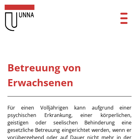
Zum Header
Zum Hauptinhalt
Zum Footer
Zum Hauptinhalt springen
Startseite
Dienstleistungen A-Z
Betreuung von
Mitarbeitende A-Z
Erwachsenen
Kontakt
FAQ
Beschreibung
Für einen Volljährigen kann aufgrund einer
psychischen Erkrankung, einer körperlichen,
Anmelden
geistigen oder seelischen Behinderung eine
gesetzliche Betreuung eingerichtet werden, wenn er
vorübergehend oder auf Dauer nicht mehr in der