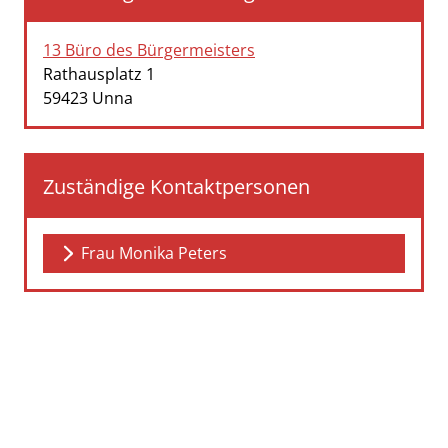
13 Büro des Bürgermeisters
Straße:
Hausnummer:
Rathausplatz
1
PLZ:
Ort:
59423
Unna
Zuständige Kontaktpersonen
Frau Monika Peters