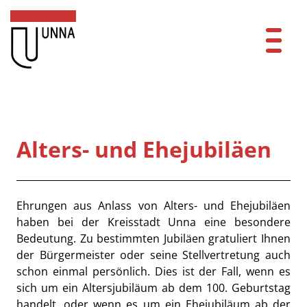
Zum Header
Zum Hauptinhalt
Zum Footer
Zum Hauptinhalt springen
Startseite
Dienstleistungen A-Z
Alters- und Ehejubiläen
Mitarbeitende A-Z
Kontakt
Beschreibung
Ehrungen aus Anlass von Alters- und Ehejubiläen
haben bei der Kreisstadt Unna eine besondere
FAQ
Bedeutung. Zu bestimmten Jubiläen gratuliert Ihnen
der Bürgermeister oder seine Stellvertretung auch
Anmelden
schon einmal persönlich. Dies ist der Fall, wenn es
sich um ein Altersjubiläum ab dem 100. Geburtstag
handelt, oder wenn es um ein Ehejubiläum ab der