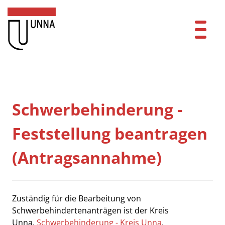
Zum Header
Zum Hauptinhalt
Zum Footer
Zum Hauptinhalt springen
Startseite
Dienstleistungen A-Z
Schwerbehinderung -
Mitarbeitende A-Z
Feststellung beantragen
Kontakt
(Antragsannahme)
FAQ
Anmelden
Beschreibung
Zuständig für die Bearbeitung von
Schwerbehindertenanträgen ist der Kreis
Unna,
Schwerbehinderung - Kreis Unna
.