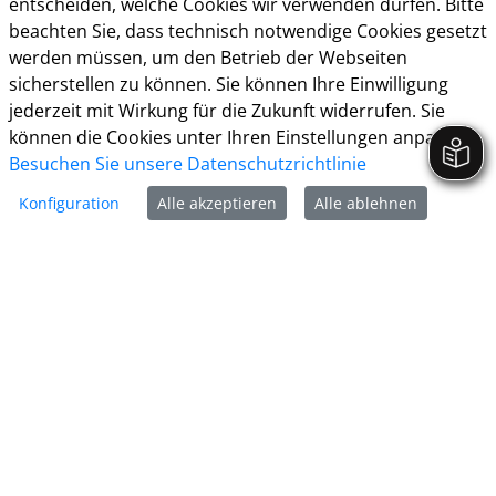
entscheiden, welche Cookies wir verwenden dürfen. Bitte
beachten Sie, dass technisch notwendige Cookies gesetzt
Kontakt & Öffnungzeiten
werden müssen, um den Betrieb der Webseiten
Presse
sicherstellen zu können. Sie können Ihre Einwilligung
jederzeit mit Wirkung für die Zukunft widerrufen. Sie
Impressum
können die Cookies unter Ihren Einstellungen anpassen
Datenschutz
Besuchen Sie unsere Datenschutzrichtlinie
Konfiguration
Alle akzeptieren
Alle ablehnen
Barrierefreiheit
Cookie-Richtlinie
Kreisstadt Unna
Rathausplatz 1
59423 Unna
Tel:
02303 - 1030